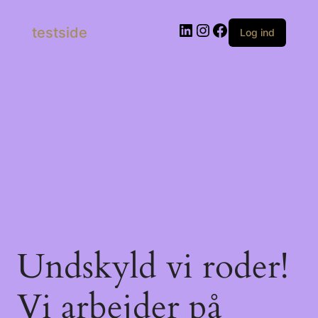
LinkedIn
Instagram
Facebook
testside
Log ind
Undskyld vi roder!
Vi arbejder på