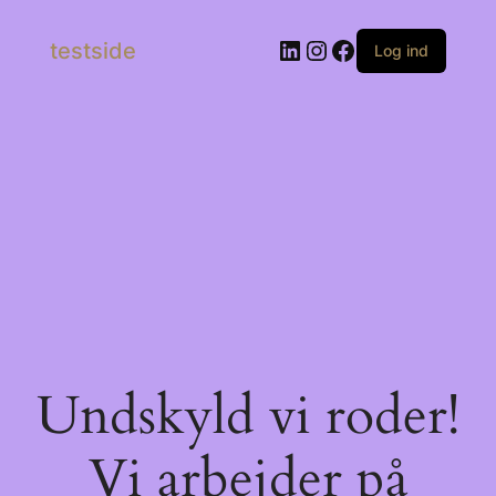
LinkedIn
Instagram
Facebook
testside
Log ind
Undskyld vi roder!
Vi arbejder på