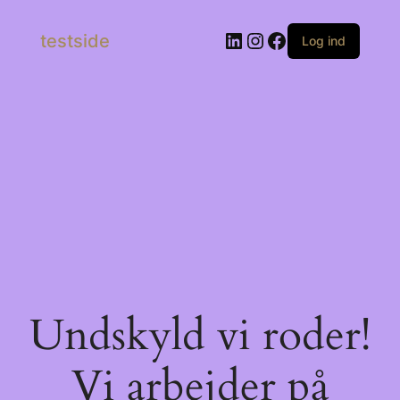
LinkedIn
Instagram
Facebook
testside
Log ind
Undskyld vi roder!
Vi arbejder på